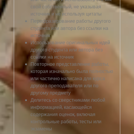
свой собственный, не указывая
источник и не используя цитаты
Перефразирование работы другого
студента или автора без ссылки на
источник
Использование оригинальных идей
другого студента или автора без
ссылки на источник
Повторное представление работы,
которая изначально была полностью
или частично написана для курса
другого преподавателя или по
другому предмету
Делитесь со сверстниками любой
информацией, касающейся
содержания оценок, включая
контрольные работы, тесты или
экзамены