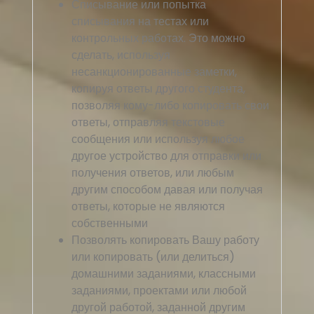
Списывание или попытка
списывания на тестах или
контрольных работах. Это можно
сделать, используя
несанкционированные заметки,
копируя ответы другого студента,
позволяя кому-либо копировать свои
ответы, отправляя текстовые
сообщения или используя любое
другое устройство для отправки или
получения ответов, или любым
другим способом давая или получая
ответы, которые не являются
собственными
Позволять копировать Вашу работу
или копировать (или делиться)
домашними заданиями, классными
заданиями, проектами или любой
другой работой, заданной другим