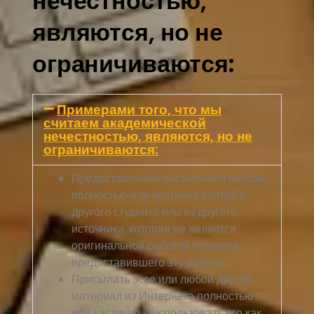
нечестностью,
являются, но не
ограничиваются:
Примерами того, что мы
считаем академической
нечестностью, являются, но не
ограничиваются:
Предоставление письменной работы,
полностью или частично взятой у
другого студента или из другого
источника, которая не является
оригинальной работой студента,
предоставившего эту работу
Присылать эссе или любой другой
материал из Интернета полностью
или частично и использовать его как