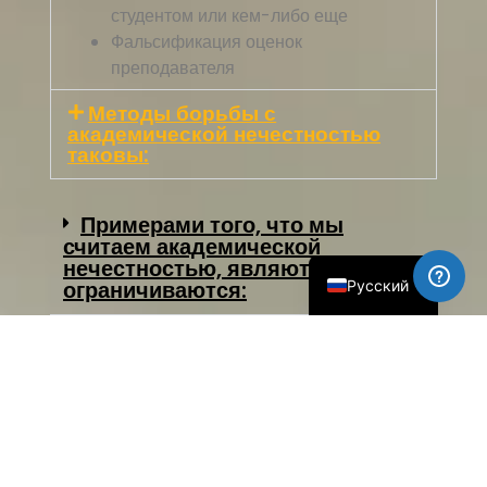
студентом или кем-либо еще
Фальсификация оценок
преподавателя
简体中文
Методы борьбы с
академической нечестностью
العربية
таковы:
Français
Español
Примерами того, что мы
считаем академической
English
нечестностью, являются, но не
ограничиваются:
Русский
Методы борьбы с
академической нечестностью
таковы: