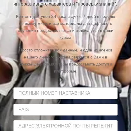
интерактивного характера и "проверку знаний".
Контент доступен 24 часа в сутки, 7 дней в неделю
по всему миру, и все материалы для цифрового
обучения предоставляются и включаются в наши
курсы.
Просто отложите свои данные, и один из членов
нашего личного состава свяжется с Вами в
ближайшее время, чтобы предоставить доступ к
платформе.