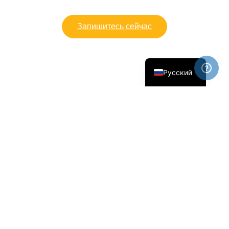
العربية
Français
Запишитесь сейчас
Español
English
Русский
Отзывы иностранных студентов
Мексика - гибкость в
путешествии
"Я провела свой
промежуточный год,