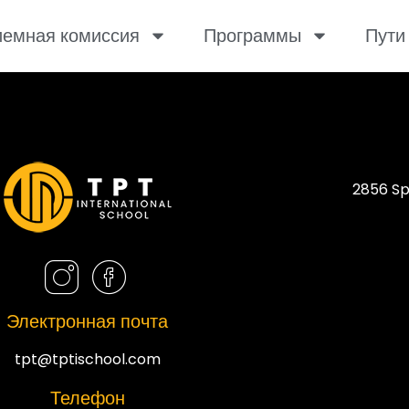
емная комиссия
Программы
Пути
2856 Sp
Электронная почта
tpt@tptischool.com
Телефон