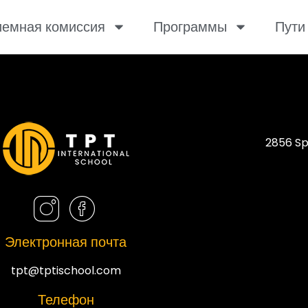
емная комиссия
Программы
Пути
2856 Sp
Электронная почта
tpt@tptischool.com
Телефон