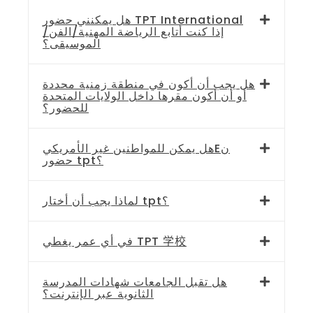
هل يمكنني حضور TPT International
إذا كنت أتابع الرياضة المهنية/الفن/
الموسيقى؟
هل يجب أن أكون في منطقة زمنية محددة
أو أن أكون مقرها داخل الولايات المتحدة
للحضور؟
هل يمكن للمواطنين غير الأمريكيEن
حضور tpt؟
لماذا يجب أن أختار tpt؟
في أي عمر يغطي TPT 学校
هل تقبل الجامعات شهادات المدرسة
الثانوية عبر الإنترنت؟