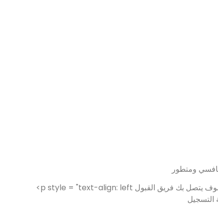
تنافسي ومتطور
<p style = "text-align: left ؛" للنجاح والحصول على الحرية التي يوفرها تعليمنا الرقمي الخاص。بمجرد ملء نموذج الطلب ، سوف يتصل بك فريق القبول