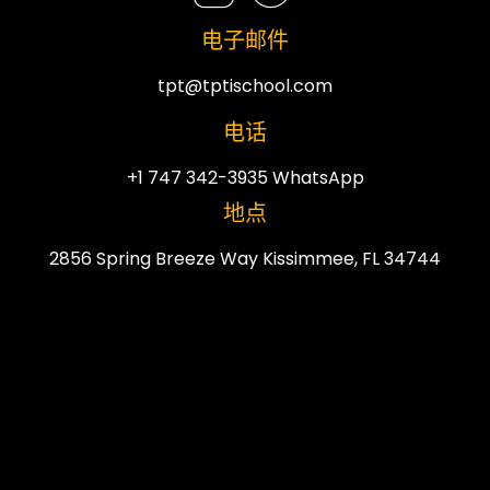
电子邮件
tpt@tptischool.com
电话
+1 747 342-3935 WhatsApp
地点
2856 Spring Breeze Way Kissimmee, FL 34744