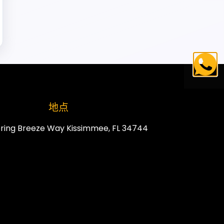
地点
ring Breeze Way Kissimmee, FL 34744