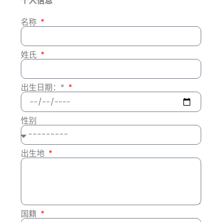
个人信息
名称
姓氏
出生日期：*
性别
出生地
国籍