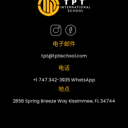
电子邮件
tpt@tptischool.com
电话
+1 747 342-3935 WhatsApp
地点
2856 Spring Breeze Way Kissimmee, FL 34744