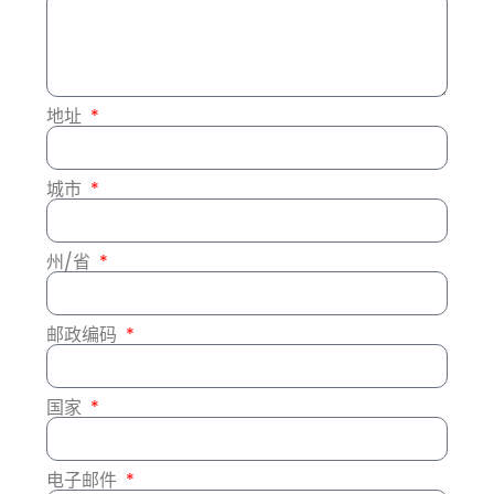
地址
城市
州/省
邮政编码
国家
电子邮件