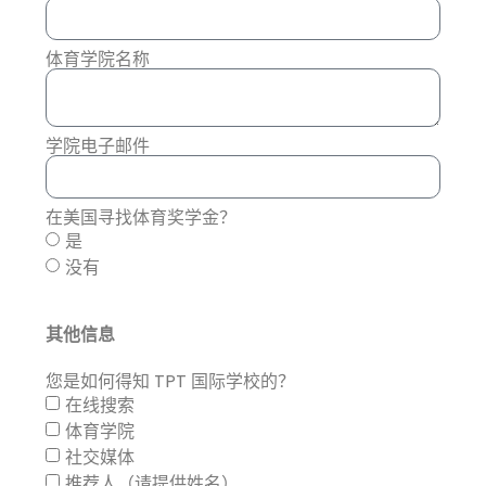
体育学院名称
学院电子邮件
在美国寻找体育奖学金？
是
没有
其他信息
您是如何得知 TPT 国际学校的？
在线搜索
体育学院
社交媒体
推荐人（请提供姓名）