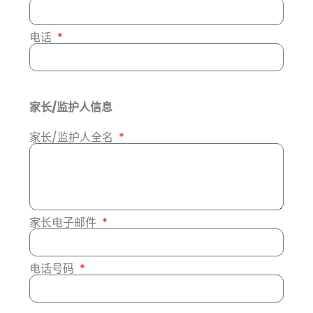
电话
家长/监护人信息
家长/监护人全名
家长电子邮件
电话号码