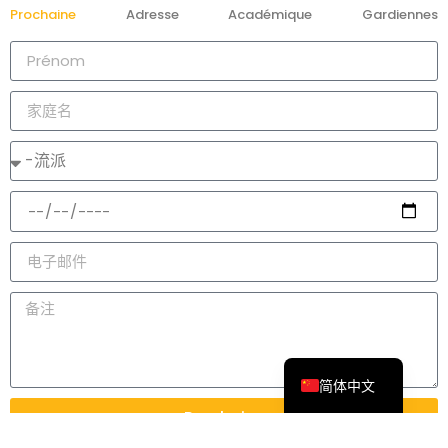
Prochaine
Adresse
Académique
Gardiennes
العربية
Русский
Français
Español
English
简体中文
Prochaine