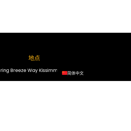
العربية
Русский
Français
Español
地点
English
ring Breeze Way Kissimmee, FL 34744
简体中文