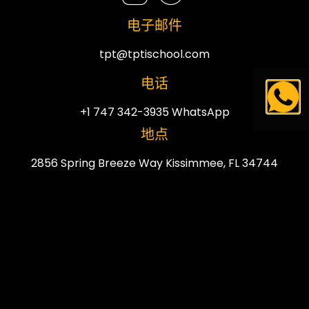
电子邮件
tpt@tptischool.com
电话
+1 747 342-3935 WhatsApp
地点
2856 Spring Breeze Way Kissimmee, FL 34744