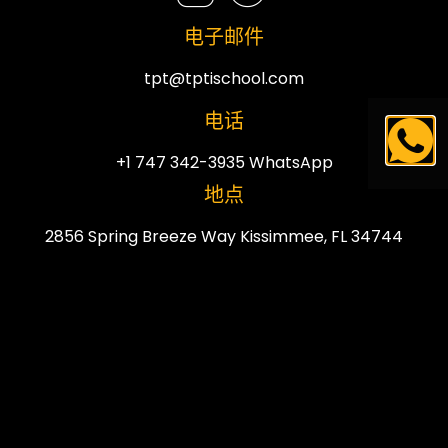
电子邮件
tpt@tptischool.com
电话
+1 747 342-3935 WhatsApp
地点
2856 Spring Breeze Way Kissimmee, FL 34744