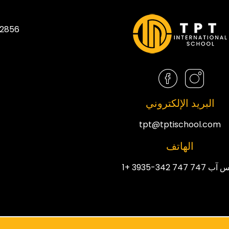
2856 سبرينغ بريز واي كيسمي، فلوريدا 4744
البريد الإلكتروني
tpt@tptischool.com
الهاتف
747 747 342-3935 +1