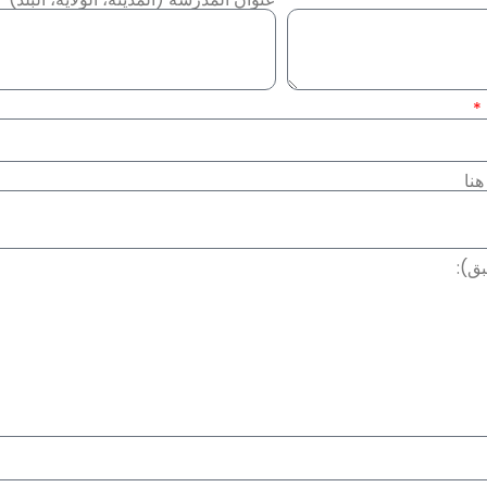
هنا
بق):