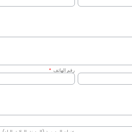
رقم الهاتف
عنوان المدرسة (المدينة، الولاية، البلد)