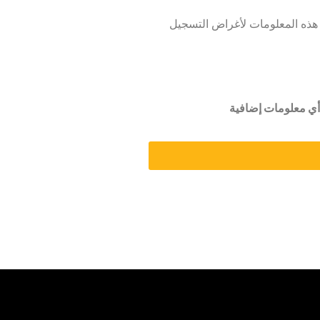
 وكاملة على حد علمي. أفهم أن مدرسة TPT الدولية قد تستخدم هذه المعلومات لأغراض التسجيل
 أي معلومات إضافية