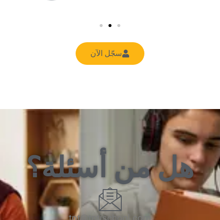
سجّل الآن
هل من أسئلة؟
tpt@tptischool.com