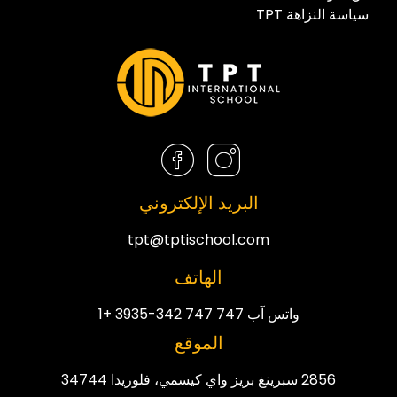
سياسة النزاهة TPT
البريد الإلكتروني
tpt@tptischool.com
الهاتف
واتس آب 747 747 342-3935 +1
الموقع
2856 سبرينغ بريز واي كيسمي، فلوريدا 34744