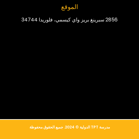
الموقع
2856 سبرينغ بريز واي كيسمي، فلوريدا 34744
简体中文
Русский
مدرسة TPT الدولية © 2024. جميع الحقوق محفوظة
Français