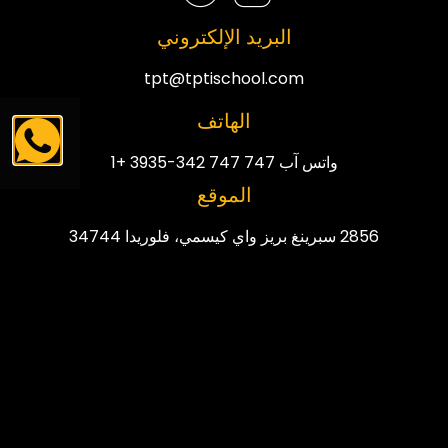
البريد الإلكتروني
tpt@tptischool.com
الهاتف
واتس آب 747 747 342-3935 +1
الموقع
2856 سبرينغ بريز واي كيسمي، فلوريدا 34744