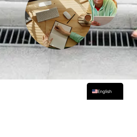
简体中文
العربية
Русский
Français
Español
English
يمكنك أيضًا إرسال بريد إلكتروني إلينا
tpt@tptischol.com