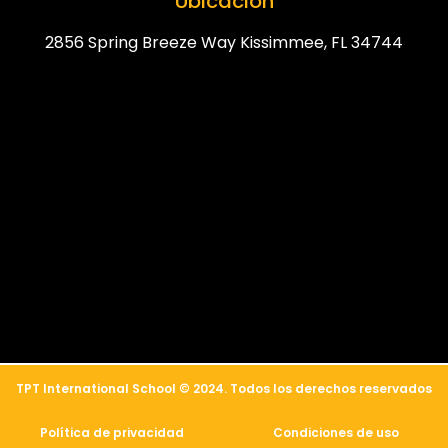
Ubicación
2856 Spring Breeze Way Kissimmee, FL 34744
简体中文
العربية
TPT International School © 2024. Todos los derechos reservados
Русский
Política de privacidad
Condiciones de uso
Français