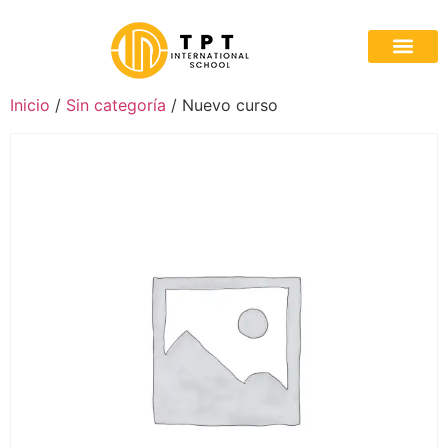
Quiénes som
Rutas A
Colabora con n
Inicio
/
Sin categoría
/ Nuevo curso