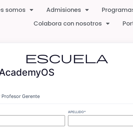
es somos
Admisiones
Programa
Colabora con nosotros
Por
escuela
n AcademyOS
r
Profesor
Gerente
APELLIDO*