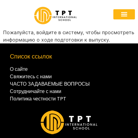
Приемная ко
Сотрудничайте с нам
Пожалуйста, войдите в систему, чтобы просмотреть
информацию о ходе подготовки к выпуску.
Список ссылок
О сайте
Свяжитесь с нами
ЧАСТО ЗАДАВАЕМЫЕ ВОПРОСЫ
Сотрудничайте с нами
Политика честности TPT