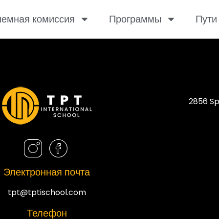
емная комиссия
Программы
Пути
2856 Sp
Электронная почта
tpt@tptischool.com
Телефон