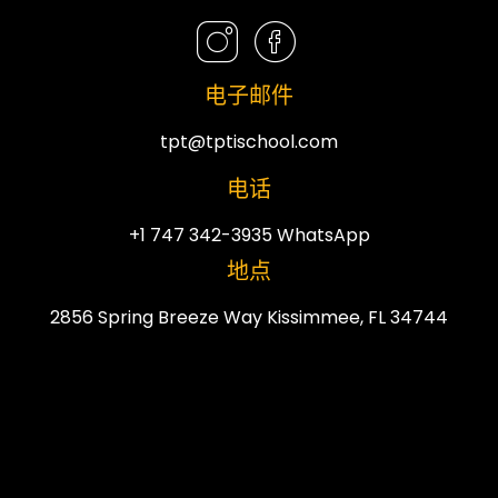
电子邮件
tpt@tptischool.com
电话
+1 747 342-3935 WhatsApp
地点
2856 Spring Breeze Way Kissimmee, FL 34744