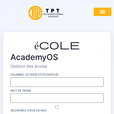
A propos de nous
Les pr
Voies d'a
Devenez notre
école
AcademyOS
Gestion des écoles
COURRIEL OU NOM D'UTILISATEUR
MOT DE PASSE
SOUVENEZ-VOUS DE MOI