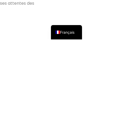
rses attentes des
Русский
Español
English
Français
iale.