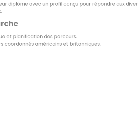
leur diplôme avec un profil conçu pour répondre aux dive
.
rche
e et planification des parcours.
urs coordonnés américains et britanniques.
ucturé et suivi des progrès.
 relevés de notes et des examens.
me avec un profil académique compétitif à l'échelle mond
vos possibilités d'études ?
 de double diplôme avec TPT International School.