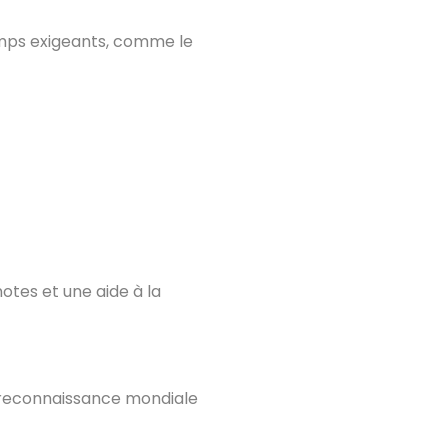
emps exigeants, comme le
otes et une aide à la
a reconnaissance mondiale
简体中文
العربية