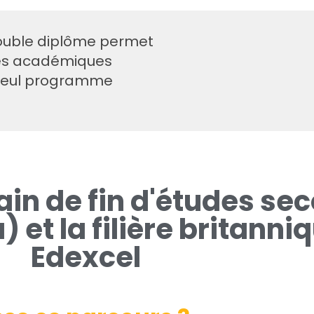
 double diplôme permet
mes académiques
n seul programme
in de fin d'études se
 et la filière britann
Edexcel