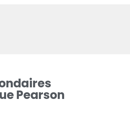
condaires
ique Pearson