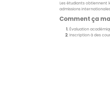
Les étudiants obtiennent 
admissions internationales
Comment ça ma
Évaluation académiqu
Inscription à des co
Mentorat scolaire str
Gestion intégrée des
Obtention d'un diplô
Prêt à élargir 
Commencez votre parcours