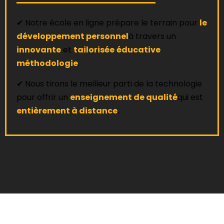
✔ Notre école en ligne prépare le terrain pour
le
développement personnel
à travers un
innovante
et
tailorisée
éducative
méthodologie
.
✔ Nous tirons le meilleur parti de la technologie
pour offrir un
enseignement de qualité
qui est
entièrement à distance
.