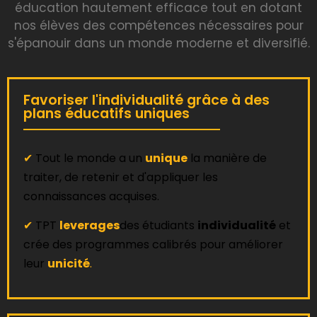
éducation hautement efficace tout en dotant
nos élèves des compétences nécessaires pour
s'épanouir dans un monde moderne et diversifié.
Favoriser l'individualité grâce à des
plans éducatifs uniques
✔
Tout le monde a un
unique
la manière de
traiter, de retenir et d'appliquer les
connaissances acquises.
✔
TPT
leverages
des étudiants
individualité
et
crée des programmes calibrés pour améliorer
leur
unicité
.