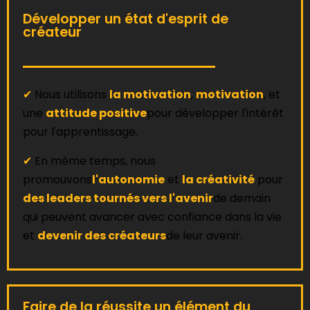
Développer un état d'esprit de
créateur
✔
Nous utilisons
la motivation
,
motivation
, et
une
attitude positive
pour développer l'intérêt
pour l'apprentissage.
✔
En même temps, nous
promouvons
l'autonomie
et
la créativité
pour
des leaders tournés vers l'avenir
de demain
qui peuvent avancer avec confiance dans la vie
et
devenir des créateurs
de leur avenir.
Faire de la réussite un élément du