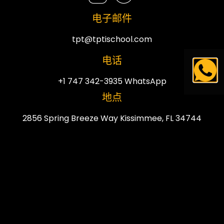
电子邮件
tpt@tptischool.com
电话
+1 747 342-3935 WhatsApp
地点
2856 Spring Breeze Way Kissimmee, FL 34744