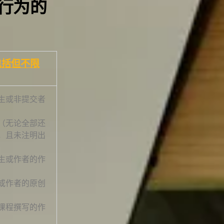
行为的
包括但不限
生或非提交者
（无论全部还
，且未注明出
生或作者的作
或作者的原创
العربية
课程撰写的作
Русский