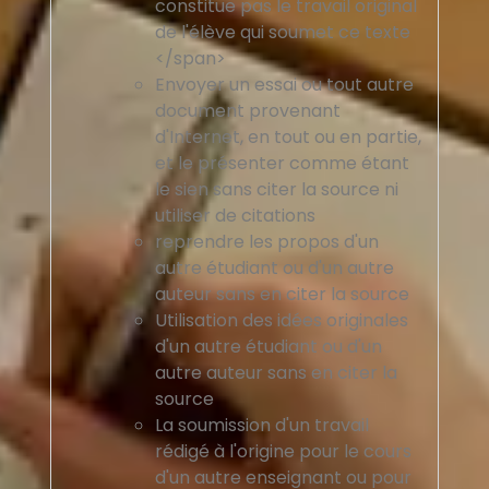
constitue pas le travail original
de l'élève qui soumet ce texte
</span>
Envoyer un essai ou tout autre
document provenant
d'Internet, en tout ou en partie,
et le présenter comme étant
le sien sans citer la source ni
utiliser de citations
reprendre les propos d'un
autre étudiant ou d'un autre
auteur sans en citer la source
Utilisation des idées originales
d'un autre étudiant ou d'un
autre auteur sans en citer la
source
La soumission d'un travail
rédigé à l'origine pour le cours
d'un autre enseignant ou pour