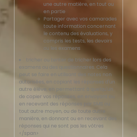
une autre matière, en tout ou
en partie
Partager avec vos camarades
toute information concernant
le contenu des évaluations, y
compris les tests, les devoirs
ou les examens
tricher ou tenter de tricher lors des
examens ou des questionnaires. Cela
peut se faire en utilisant des notes non
autorisées, en copiant les réponses d'un
autre élève, en permettant à quelqu'un
de copier vos réponses, en envoyant ou
en recevant des réponses par SMS ou
tout autre moyen, ou de toute autre
manière, en donnant ou en recevant des
réponses qui ne sont pas les vôtres
</span>