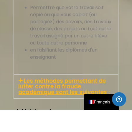
Permettre que votre travail soit
copié ou que vous copiez (ou
partagiez) des devoirs, des travaux
de classe, des projets ou tout autre
travail assigné par un autre élève
ou toute autre personne
en falsifiant les diplômes d'un
简体中文
enseignant
العربية
Русский
Les méthodes permettant de
Español
lutter contre la fraude
académique sont les suivantes :
English
Français
Voici quelques exemples de
ce que nous considérons
comme de la malhonnêteté
académique, sans que cette