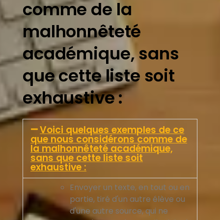
comme de la
malhonnêteté
académique, sans
que cette liste soit
exhaustive :
Voici quelques exemples de ce
que nous considérons comme de
la malhonnêteté académique,
sans que cette liste soit
exhaustive :
Envoyer un texte, en tout ou en
partie, tiré d'un autre élève ou
d'une autre source, qui ne