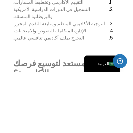
التقييم الأكاديمي وتخطيط المسارات.
التسجيل في الدورات الدراسية الأمريكية
简体中文
والبريطانية المنسقة.
التوجيه الأكاديمي المنظم ومتابعة التقدم المحرز.
Русский
الإدارة المتكاملة للنصوص والامتحانات.
Français
التخرج بملف أكاديمي تنافسي عالمي.
Español
English
هل أنت مستعد لتوسيع فرصك
العربية
الأكاديمية؟
ابدأ رحلة الدبلوم المزدوج مع مدرسة TPT الدولية.
سجّل الآن