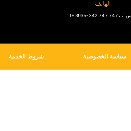
الهاتف
747 747 342-3935 +1
سياسة الخصوصية
شروط الخدمة