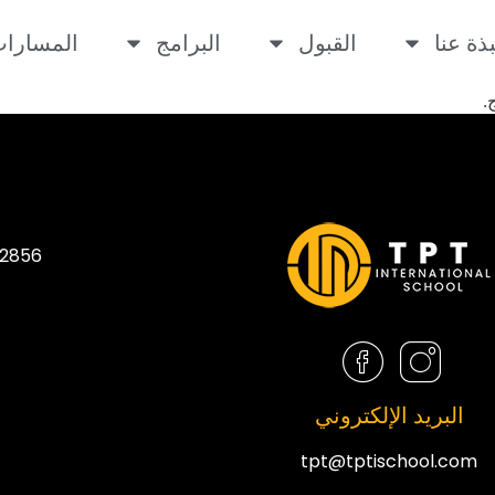
بذة عنا
القبول
البرامج
المسارا
.
2856 سبرينغ بريز واي كيسمي، فلوريدا 4744
البريد الإلكتروني
tpt@tptischool.com