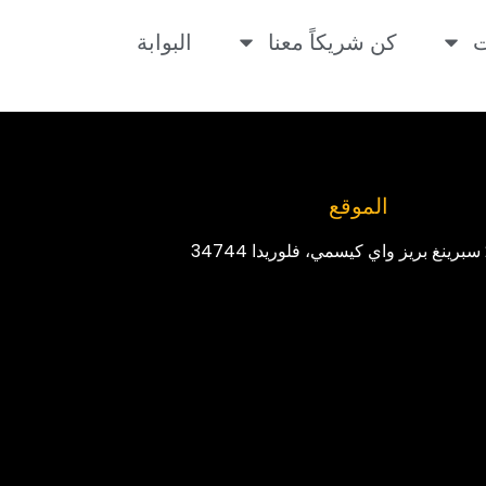
ت
كن شريكاً معنا
البوابة
الموقع
3