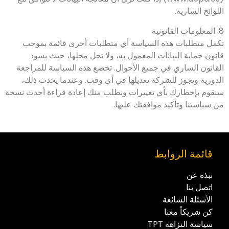
اللوائح السارية.
8. المعلومات القانونية
تكمل متطلبات هذه السياسة أي متطلبات أخرى قائمة بموجب
قانون حماية البيانات المعمول به، ولا تحل محلها، حيث يسود
القانون الساري في جميع الأحوال. تخضع هذه السياسة للمراجعة
الدورية ويجوز للشركة تعديلها في أي وقت. وعندما يحدث ذلك،
سنقوم بإخطارك بأي تغييرات ونطلب منك إعادة قراءة أحدث نسخة
من سياستنا وتأكيد موافقتك عليها.
قائمة الروابط
نبذة عن
اتصل بنا
الأسئلة الشائعة
كن شريكاً معنا
سياسة النزاهة TPT