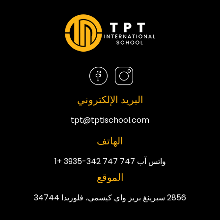
البريد الإلكتروني
tpt@tptischool.com
الهاتف
واتس آب 747 747 342-3935 +1
الموقع
2856 سبرينغ بريز واي كيسمي، فلوريدا 34744