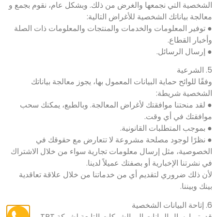
الشخصية التي نجمعها والغرض من ذلك. وبشكل عام، نقوم بجمع و
معالجة بياناتك الشخصية للأغراض التالية:
● توفير المعلومات والخدمات والمنتجات والمعلومات ذات الصلة
وأخبار القطاع.
● إرسال الرسائل.
5. الشرعية
وفقًا للوائح حماية البيانات المعمول بها، يجوز معالجة بياناتك
الشخصية شريطة:
● لقد منحتنا موافقتك لأغراض المعالجة. وبالطبع، يمكنك سحب
موافقتك في أي وقت.
● بموجب المتطلبات القانونية.
● نظرًا لوجود مصلحة مشروعة لا تتعارض مع حقوقك في
الخصوصية، مثل إرسال معلومات تجارية سواء من خلال الاشتراك
في نشرتنا الإخبارية أو بصفتك عميلاً لدينا.
لأن ذلك ضروري لتقديم أي من خدماتنا من خلال علاقة تعاقدية
بينك وبيننا.
6. إتاحة البيانات الشخصية
قد يتم إرسال البيانات إلى الشركات التابعة لشركة TPT