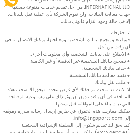
INTERNATIONAL LLC. من أجل تقديم خدمات متنوعة بصفتها
جهات معالجة البيانات. ولن تقوم الشركة بأي عملية نقل للبيانات،
إلا في حالة وجود التزام قانوني بذلك.
7. حقوقك
فيما يتعلق بجمع بياناتك الشخصية ومعالجتها، يمكنك الاتصال بنا في
أي وقت من أجل:
● الاطلاع على بياناتك الشخصية وأي معلومات أخرى.
● تصحيح بياناتك الشخصية غير الدقيقة أو غير الكاملة.
● حذف بياناتك الشخصية.
● تقييد معالجة بياناتك الشخصية.
● طلب نقل بياناتك
إذا كنت قد منحت موافقتك لأي غرض محدد، فيحق لك سحب هذه
الموافقة في أي وقت، دون أن يؤثر ذلك على مشروعية المعالجة
التي تمت بناءً على الموافقة قبل سحبها.
يمكنك ممارسة هذه الحقوق عن طريق إرسال رسالة مبررة وموثقة
إلى info@tngsports.com.
كما يحق لك تقديم شكوى إلى السلطة الإشرافية المختصة
(www.aepd.es) إذا كنت ترى أن معالجة البيانات لا تتوافق مع