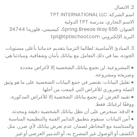
2. الاتصال
اسم الشركة: TPT INTERNATIONAL LLC
الاسم التجاري: مدرسة TPT الدولية
العنوان: 856 Spring Breeze Way، كيسيمي، فلوريدا 34744
البريد الإلكتروني: tpt@tptischool.com
3. المبادئ الأساسية: لطالما التزمنا بتقديم خدماتنا بأعلى مستويات
الجودة، بما في ذلك التعامل مع بياناتك بأمان وشفافية. ومبادئنا هي:
● المشروعية: لن نجمع بياناتك الشخصية إلا لأغراض محددة
وصريحة ومشروعة.
● تقليل البيانات: نقتصر في جمع البيانات الشخصية على ما هو وثيق
الصلة وضروري للأغراض التي جُمعت من أجلها.
● تقييد الغرض: لن نجمع بياناتك الشخصية إلا للأغراض المذكورة،
ووفقًا لرغباتك فقط.
● الدقة: سنحرص على أن تظل بياناتك الشخصية دقيقة ومحدثة.
● أمن البيانات: سنقوم بتطبيق التدابير الفنية والتنظيمية المناسبة
والمتناسبة مع المخاطر لضمان عدم تعرض بياناتك لأي ضرر، مثل
الكشف أو الوصول غير المصرح به، أو التدمير العرضي أو غير