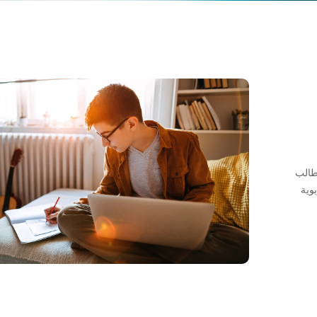
 طالب
وية