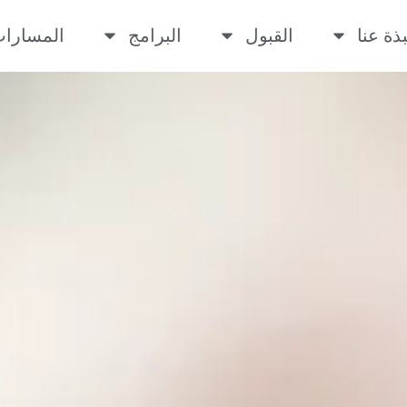
بذة عنا
القبول
البرامج
المسارا