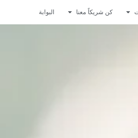
ت
كن شريكاً معنا
البوابة