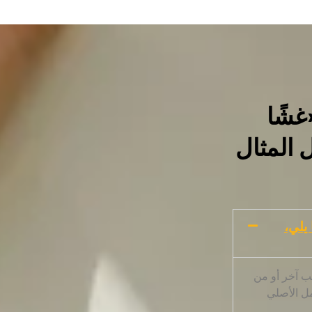
غشًا
ل المثال
 يلي،
لب آخر أو من
مل الأصلي