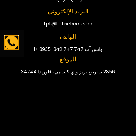
البريد الإلكتروني
tpt@tptischool.com
الهاتف
واتس آب 747 747 342-3935 +1
الموقع
2856 سبرينغ بريز واي كيسمي، فلوريدا 34744