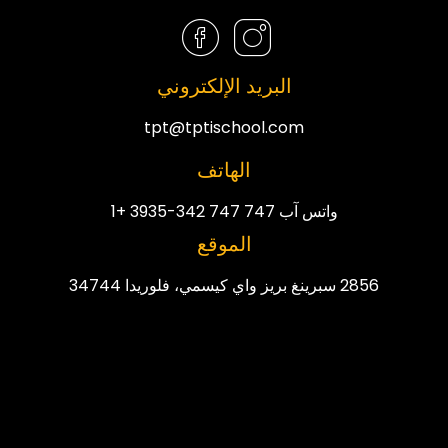
البريد الإلكتروني
tpt@tptischool.com
الهاتف
واتس آب 747 747 342-3935 +1
الموقع
2856 سبرينغ بريز واي كيسمي، فلوريدا 34744