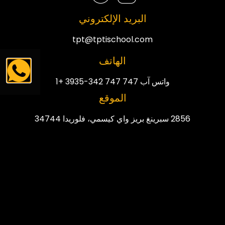
البريد الإلكتروني
tpt@tptischool.com
الهاتف
واتس آب 747 747 342-3935 +1
الموقع
2856 سبرينغ بريز واي كيسمي، فلوريدا 34744