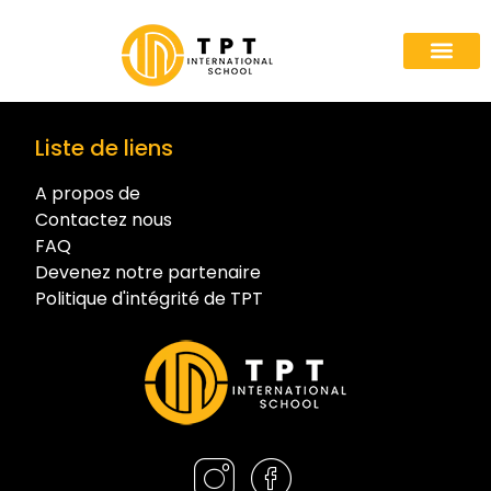
A propos de nous
Les pr
Voies d'a
Devenez notre
Liste de liens
A propos de
Contactez nous
FAQ
Devenez notre partenaire
Politique d'intégrité de TPT