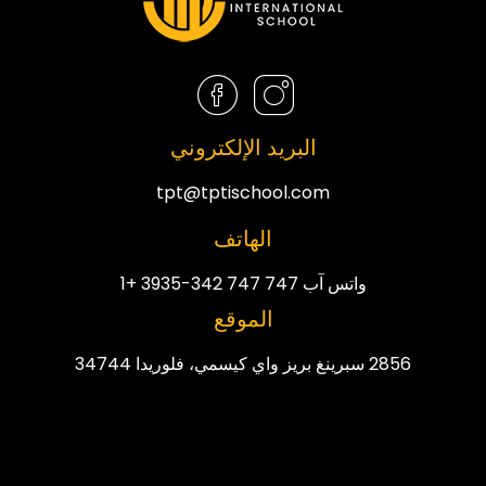
البريد الإلكتروني
tpt@tptischool.com
الهاتف
واتس آب 747 747 342-3935 +1
الموقع
2856 سبرينغ بريز واي كيسمي، فلوريدا 34744