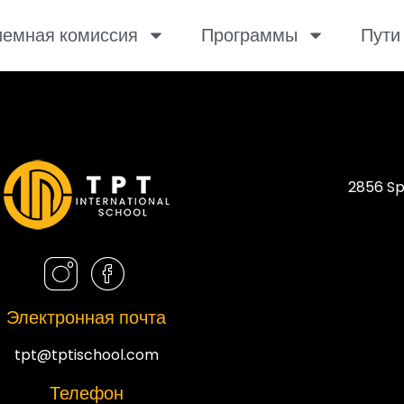
емная комиссия
Программы
Пути
2856 Sp
Электронная почта
tpt@tptischool.com
Телефон