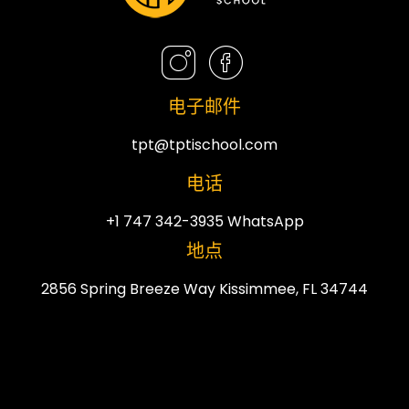
电子邮件
tpt@tptischool.com
电话
+1 747 342-3935 WhatsApp
地点
2856 Spring Breeze Way Kissimmee, FL 34744