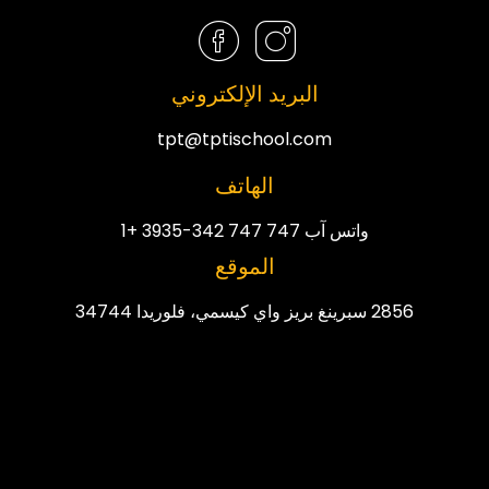
البريد الإلكتروني
tpt@tptischool.com
الهاتف
واتس آب 747 747 342-3935 +1
الموقع
2856 سبرينغ بريز واي كيسمي، فلوريدا 34744