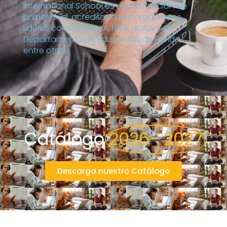
International School es una institución de
primer nivel, acreditada por organismos
líderes como COGNIA, NAIA, NCAA, y el
Departamento de Educación de Florida,
entre otros.
Catálogo
2026- 2027
Descarga nuestro Catálogo
简体中文
العربية
Русский