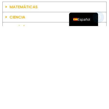
Français
MATEMÁTICAS
English
CIENCIA
Español
INGLÉS/ LENGUA Y LITERATURA
ESTUDIOS SOCIALES
IDIOMAS DEL MUNDO
ELECTIVAS
CTE - EDUCACIÓN TÉCNICA Y PROFESIONAL
CURSO DE TECNOLOGÍA
Matrícula