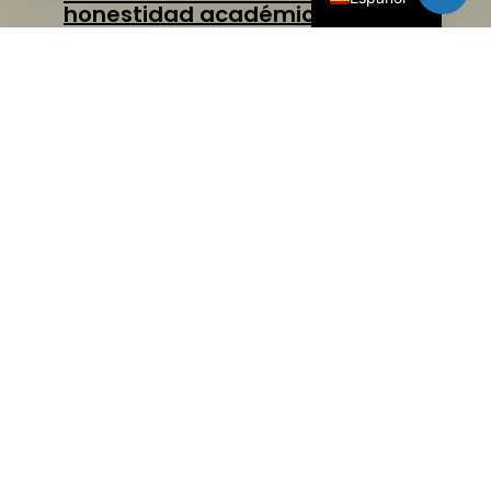
honestidad académica no se
limitan a:
Las medidas para combatir el
fraude académico son las
siguientes:
Medidas disciplinarias severas
Las consecuencias de la falta de
honestidad académica son las siguientes: