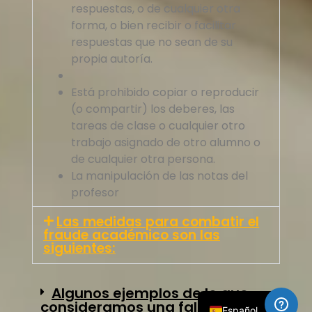
respuestas, o de cualquier otra
forma, o bien recibir o facilitar
respuestas que no sean de su
propia autoría.
Está prohibido copiar o reproducir
(o compartir) los deberes, las
tareas de clase o cualquier otro
trabajo asignado de otro alumno o
de cualquier otra persona.
La manipulación de las notas del
profesor
简体中文
العربية
Las medidas para combatir el
fraude académico son las
Русский
siguientes:
Français
English
Algunos ejemplos de lo que
consideramos una falta de
Español