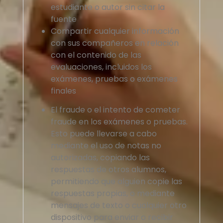
estudiante o autor sin citar la
fuente
Compartir cualquier información
con sus compañeros en relación
con el contenido de las
evaluaciones, incluidos los
exámenes, pruebas o exámenes
finales
El fraude o el intento de cometer
fraude en los exámenes o pruebas.
Esto puede llevarse a cabo
mediante el uso de notas no
autorizadas, copiando las
respuestas de otros alumnos,
permitiendo que alguien copie las
respuestas propias, o mediante
mensajes de texto o cualquier otro
dispositivo para enviar o recibir