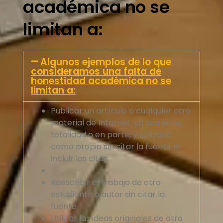
académica no se
limitan a:
Algunos ejemplos de lo que
consideramos una falta de
honestidad académica no se
limitan a:
Publicar un artículo o cualquier otro
material de Internet, ya sea en su
totalidad o en parte, y utilizarlo
como propio sin citar la fuente ni
incluir las citas.
Reescribir el trabajo de otro
estudiante o autor sin citar la
fuente
Utilizar las ideas originales de otro