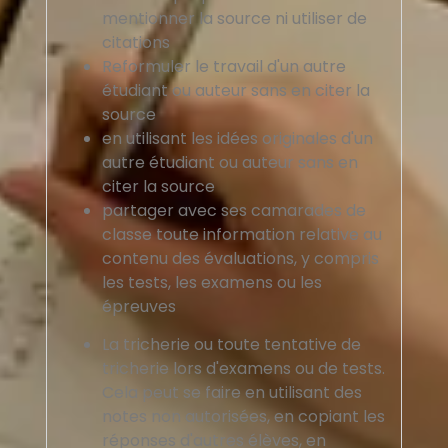
mentionner la source ni utiliser de
citations
Reformuler le travail d'un autre
étudiant ou auteur sans en citer la
source
en utilisant les idées originales d'un
autre étudiant ou auteur sans en
citer la source
partager avec ses camarades de
classe toute information relative au
contenu des évaluations, y compris
les tests, les examens ou les
épreuves
La tricherie ou toute tentative de
tricherie lors d'examens ou de tests.
Cela peut se faire en utilisant des
notes non autorisées, en copiant les
réponses d'autres élèves, en