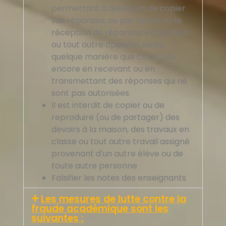
permettant à quelqu'un de copier
vos réponses, ou par l'envoi ou la
réception de réponses via des SMS
ou tout autre appareil, ou de
quelque manière que ce soit, ou
encore en recevant ou en
transmettant des réponses qui ne
sont pas autorisées.
Il est interdit de copier ou de
reproduire (ou de partager) des
devoirs à la maison, des travaux en
classe ou tout autre travail assigné
provenant d'un autre élève ou de
toute autre personne
简体中文
Falsifier les notes des enseignants
العربية
Les mesures de lutte contre la
fraude académique sont les
Русский
suivantes :
Español