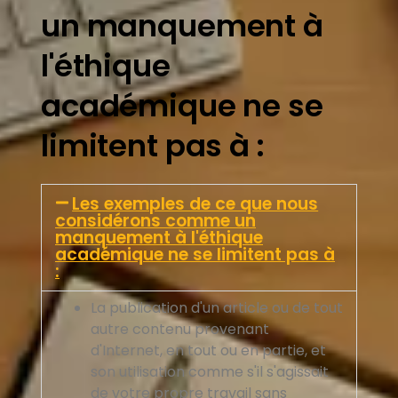
un manquement à
l'éthique
académique ne se
limitent pas à :
Les exemples de ce que nous
considérons comme un
manquement à l'éthique
académique ne se limitent pas à
:
La publication d'un article ou de tout
autre contenu provenant
d'Internet, en tout ou en partie, et
son utilisation comme s'il s'agissait
de votre propre travail sans