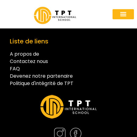
A propos de nous
Les pr
Voies d'a
Devenez notre
Liste de liens
A propos de
Contactez nous
FAQ
Devenez notre partenaire
Politique d'intégrité de TPT