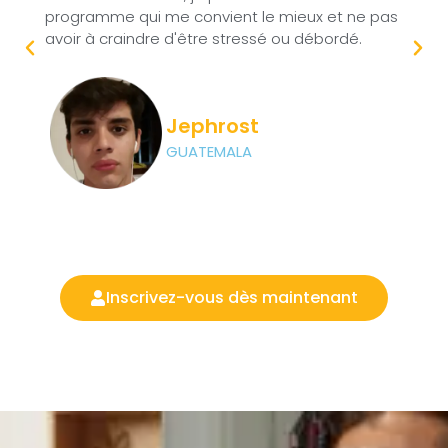
programme qui me convient le mieux et ne pas
ég
avoir à craindre d'être stressé ou débordé.
t
Jephrost
GUATEMALA
Inscrivez-vous dès maintenant