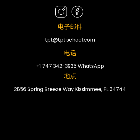
电子邮件
tpt@tptischool.com
电话
+1 747 342-3935 WhatsApp
地点
2856 Spring Breeze Way Kissimmee, FL 34744