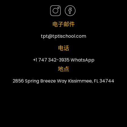
电子邮件
tpt@tptischool.com
电话
+1 747 342-3935 WhatsApp
地点
2856 Spring Breeze Way Kissimmee, FL 34744